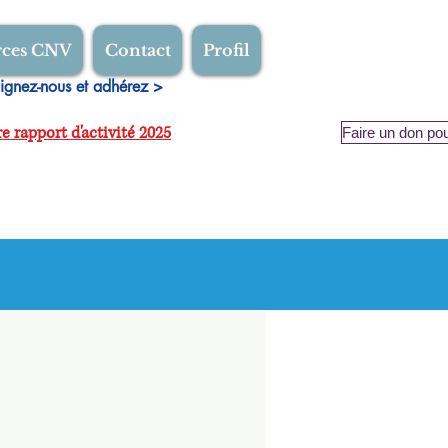
rces CNV
Contact
Profil
ignez-nous et adhérez >
e rapport d'activité 2025
Faire un don pou