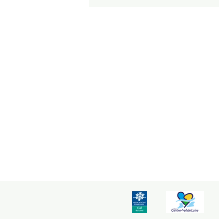
Maison de la Parentalité
504 av du Loiret
45160 Olivet
02 38 69 94 24
Tout droit au fond de
l'impasse
Arrêt de bus Couasnon
Contact ACTIONS-PROJETS :
06 58 99 45 45
Mentions légales