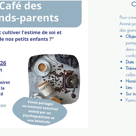
C
Pour s'ins
Animé p
des gran
Objec
parta
dans 
confid
Date
Thèm
celles
Horai
Lieu
:
Sur in
Partic