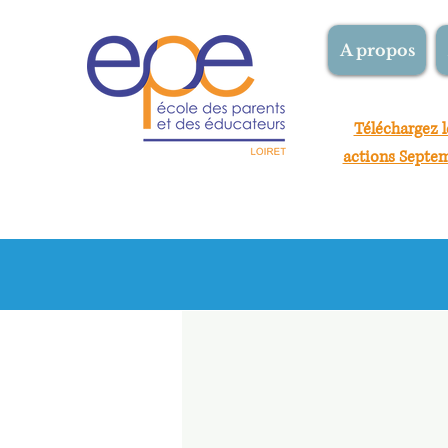
A propos
Téléchargez 
actions Septe