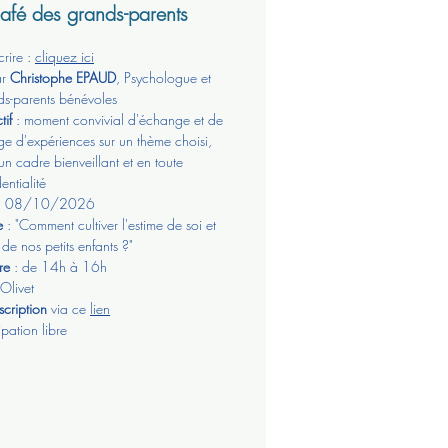
afé des grands-parents
crire :
cliquez
ici
ar
Christophe EPAUD
, Psychologue et
ds-parents bénévoles
tif
: moment convivial d'échange et de
ge d'expériences sur un thème choisi,
un cadre bienveillant et en toute
entialité
: 08/10/2026
e
: "Comment cultiver l'estime de soi et
 de nos petits enfants ?"
re
: de 14h à 16h
 Olivet
scription
via ce
lien
ipation libre