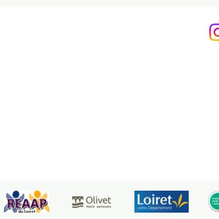
Heures d’ouverture
hors vacances scolaires
Lundi, mardi, jeudi, vendredi : 9h00 -16h
Contact FORMATIONS :
06 41 57 12 55
© 2018 EPE Loiret - Tous droits réservés
Design