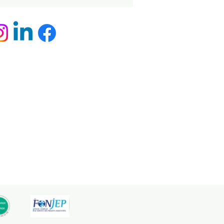
 par
Cylia Rousset Communication