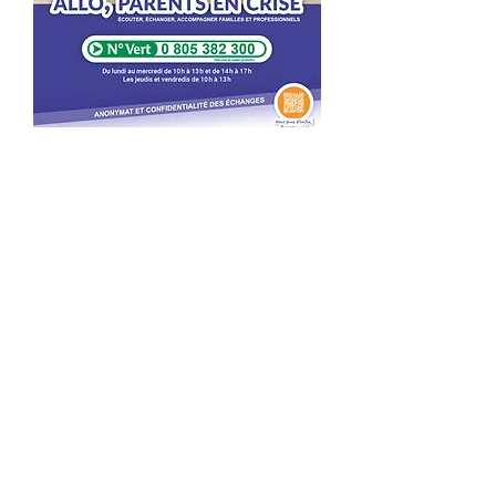
En partenariat avec la Caf
du Loiret
Maison de la Parentalité
504 av du Loiret
45160 Olivet
02 38 69 94 24
Tout droit au fond de l'impasse
Arrêt de bus Couasnon